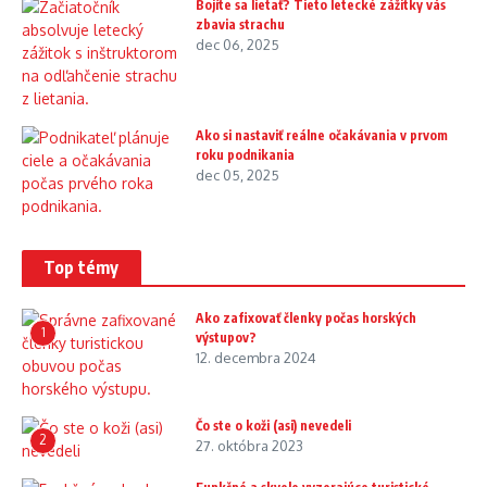
Bojíte sa lietať? Tieto letecké zážitky vás
zbavia strachu
dec 06, 2025
Ako si nastaviť reálne očakávania v prvom
roku podnikania
dec 05, 2025
Top témy
Ako zafixovať členky počas horských
1
výstupov?
12. decembra 2024
Čo ste o koži (asi) nevedeli
2
27. októbra 2023