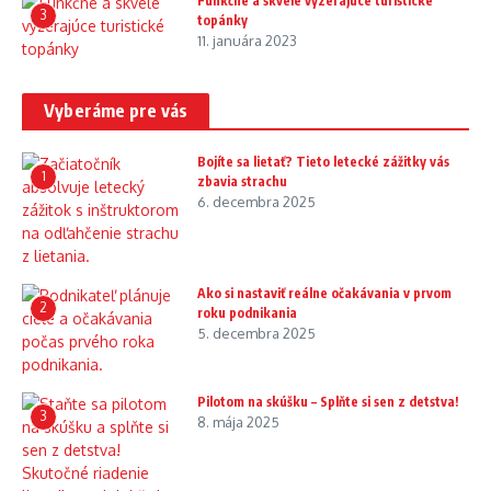
Funkčné a skvele vyzerajúce turistické
3
topánky
11. januára 2023
Vyberáme pre vás
Bojíte sa lietať? Tieto letecké zážitky vás
1
zbavia strachu
6. decembra 2025
Ako si nastaviť reálne očakávania v prvom
2
roku podnikania
5. decembra 2025
Pilotom na skúšku – Splňte si sen z detstva!
3
8. mája 2025