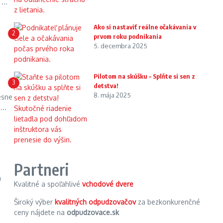
...
Ako si nastaviť reálne očakávania v
2
prvom roku podnikania
5. decembra 2025
Pilotom na skúšku – Splňte si sen z
3
detstva!
8. mája 2025
esne
..
Partneri
m
Kvalitné a spoľahlivé
vchodové dvere
Široký výber
kvalitných odpudzovačov
za bezkonkurenčné
ceny nájdete na
odpudzovace.sk