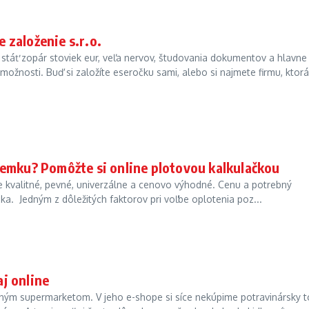
 založenie s.r.o.
e stáť zopár stoviek eur, veľa nervov, študovania dokumentov a hlavne
ožnosti. Buď si založíte eseročku sami, alebo si najmete firmu, ktorá
zemku? Pomôžte si online plotovou kalkulačkou
 kvalitné, pevné, univerzálne a cenovo výhodné. Cenu a potrebný
čka. Jedným z dôležitých faktorov pri voľbe oplotenia poz...
aj online
beným supermarketom. V jeho e-shope si síce nekúpime potravinársky t