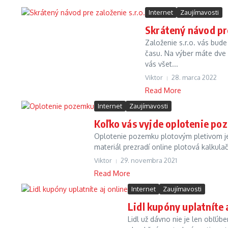
Internet
Zaujímavosti
Skrátený návod pre
Založenie s.r.o. vás bud
času. Na výber máte dve m
vás všet...
Viktor
28. marca 2022
Read More
Internet
Zaujímavosti
Koľko vás vyjde oplotenie po
Oplotenie pozemku plotovým pletivom je
materiál prezradí online plotová kalkula
Viktor
29. novembra 2021
Read More
Internet
Zaujímavosti
Lidl kupóny uplatníte 
Lidl už dávno nie je len obľú