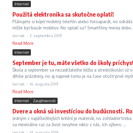
Internet
Použitá elektronika sa skutočne oplatí!
Plánujete si kúpiť mobilný telefón alebo fotoaparát, no odrá
môže byť bazár mobilov. No oplatí sa? Smartfóny menia dobu a 
len tak
2. septembra 2019
Read More
Internet
September je tu, máte všetko do školy prichy
Škola a september sa nezadržateľne blížia a stredoškoláci už o
dlhšie prázdniny, no aj napriek tomu je na čase otočiť prvé myšl
len tak
16. augusta 2019
Read More
Internet
Zaujímavosti
Dvere a okná sú investíciou do budúcnosti. R
Jedným z najdôležitejších kritérií je materiál, no zohľadniť treb
sa minimálne raz za život nevyhne nikto z nás. Ich výberu ...
len tak
14. augusta 2019