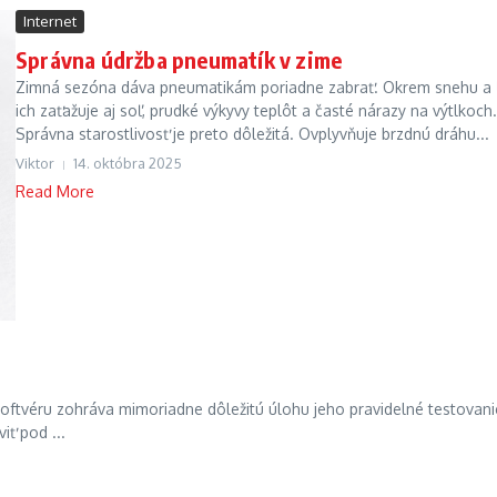
Internet
Správna údržba pneumatík v zime
Zimná sezóna dáva pneumatikám poriadne zabrať. Okrem snehu a 
ich zaťažuje aj soľ, prudké výkyvy teplôt a časté nárazy na výtlkoch.
Správna starostlivosť je preto dôležitá. Ovplyvňuje brzdnú dráhu...
Viktor
14. októbra 2025
Read More
oftvéru zohráva mimoriadne dôležitú úlohu jeho pravidelné testovani
iť pod ...