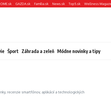
HOME.sk
GAZDA.sk
Família.sk
News.sk
Top5.sk
Wellness Magazi
ie
Šport
Záhrada a zeleň
Módne novinky a tipy
inky, recenzie smartfónov, aplikácií a technologických