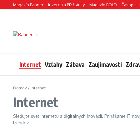
Preskočiť na obsah
Magazín Banner
Inzercia a PR články
Magazín BOLD
Časopis 
Internet
Vzťahy
Zábava
Zaujímavosti
Zdrav
Domov
/
Internet
Internet
Sledujte svet internetu a digitálnych inovácií. Prinášame IT nov
trendov.