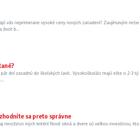
dzajú vás neprimerane vysoké ceny nových zariadení? Zaujímavým rieš
život b...
stané?
 pár dní zasadnú do školských lavíc. Vysokoškoláci majú ešte o 2-3 t
...
ozhodnite sa preto správne
a aj množstvo iných kritérií Nové okná a dvere sú veľkou investíciou, kto