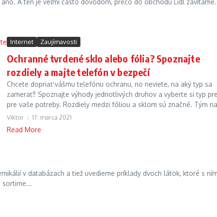
 áno. A ten je veľmi často dôvodom, prečo do obchodu Lidl zavítame. 
Internet
Zaujímavosti
Ochranné tvrdené sklo alebo fólia? Spoznajte
rozdiely a majte telefón v bezpečí
Chcete dopriať vášmu telefónu ochranu, no neviete, na aký typ sa
zamerať? Spoznajte výhody jednotlivých druhov a vyberte si typ pr
pre vaše potreby. Rozdiely medzi fóliou a sklom sú značné. Tým na.
Viktor
17. marca 2021
Read More
kálií v databázach a tiež uvedieme príklady dvoch látok, ktoré s ní
 sortime...