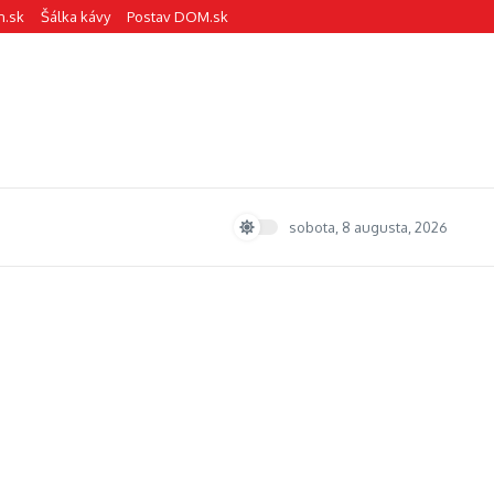
n.sk
Šálka kávy
Postav DOM.sk
sobota, 8 augusta, 2026