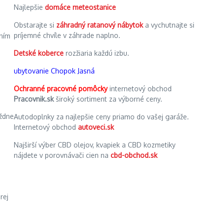
Najlepšie
domáce meteostanice
Obstarajte si
záhradný ratanový nábytok
a vychutnajte si
príjemné chvíle v záhrade naplno.
ením
Detské koberce
rozžiaria každú izbu.
ubytovanie Chopok Jasná
Ochranné pracovné pomôcky
internetový obchod
Pracovnik.sk
široký sortiment za výborné ceny.
ýždne
Autodoplnky za najlepšie ceny priamo do vašej garáže.
Internetový obchod
autoveci.sk
Najširší výber CBD olejov, kvapiek a CBD kozmetiky
nájdete v porovnávači cien na
cbd-obchod.sk
rej