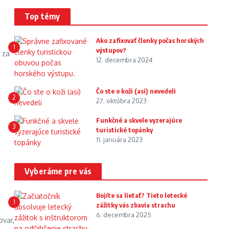
Top témy
Ako zafixovať členky počas horských
1
výstupov?
 za
12. decembra 2024
Čo ste o koži (asi) nevedeli
2
27. októbra 2023
Funkčné a skvele vyzerajúce
3
turistické topánky
11. januára 2023
Vyberáme pre vás
Bojíte sa lietať? Tieto letecké
1
zážitky vás zbavia strachu
6. decembra 2025
ovar,