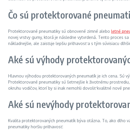
Čo sú protektorované pneumat
Protektorované pneumatiky sú obnovené zimné alebo
letné pne
novej vrstvy gumy, ktorá je následne vytvrdená. Tento proces s
nákladnejšie, ale zaisťuje lepšiu priľnavosť a s tým súvisiacu dlhš
Aké sú výhody protektorovaný
Hlavnou výhodou protektorovaných pneumatík je ich cena. Sú vý
Protektorované pneumatiky sú šetrnejšie k životnému prostrediu
okruhu vodičov, ktorí by si inak nemohli dovoliť kvalitné nové pn
Aké sú nevýhody protektorova
Kvalita protektorovaných pneumatík býva otázna. To, ako dlho vá
pneumatiky horšiu priľnavosť.