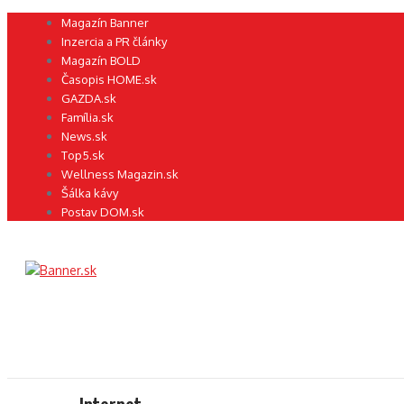
Preskočiť
Magazín Banner
na
Inzercia a PR články
obsah
Magazín BOLD
Časopis HOME.sk
GAZDA.sk
Família.sk
News.sk
Top5.sk
Wellness Magazin.sk
Šálka kávy
Postav DOM.sk