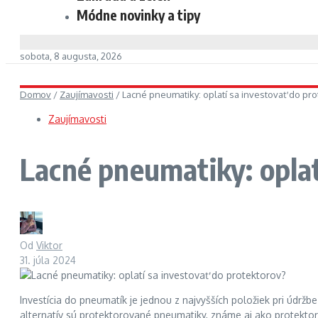
Módne novinky a tipy
sobota, 8 augusta, 2026
Domov
/
Zaujímavosti
/
Lacné pneumatiky: oplatí sa investovať do pr
Zaujímavosti
Lacné pneumatiky: oplat
Od
Viktor
31. júla 2024
Investícia do pneumatík je jednou z najvyšších položiek pri údrž
alternatív sú protektorované pneumatiky, známe aj ako protektor