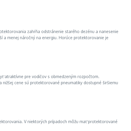
rotektorovania zahŕňa odstránenie starého dezénu a nanesenie
ší a menej náročný na energiu. Horúce protektorovanie je
byť atraktívne pre vodičov s obmedzeným rozpočtom.
ka nižšej cene sú protektorované pneumatiky dostupné širšiemu
otektorovania. V niektorých prípadoch môžu mať protektorované