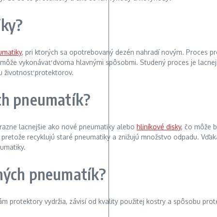
iky?
umatiky
, pri ktorých sa opotrebovaný dezén nahradí novým. Proces p
a môže vykonávať dvoma hlavnými spôsobmi. Studený proces je lacnej
iu životnosť protektorov.
ch pneumatík?
razne lacnejšie ako nové pneumatiky alebo
hliníkové disky
, čo môže 
, pretože recyklujú staré pneumatiky a znižujú množstvo odpadu. Vďa
eumatiky.
ných pneumatík?
m protektory vydržia, závisí od kvality použitej kostry a spôsobu pr