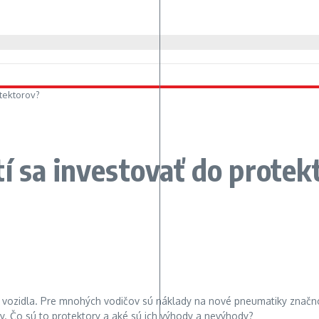
otektorov?
í sa investovať do protek
be vozidla. Pre mnohých vodičov sú náklady na nové pneumatiky značno
y. Čo sú to protektory a aké sú ich výhody a nevýhody?