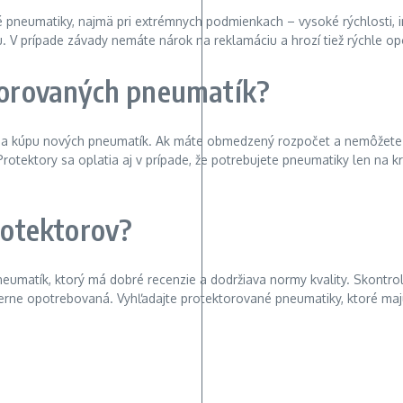
pneumatiky, najmä pri extrémnych podmienkach – vysoké rýchlosti, in
V prípade závady nemáte nárok na reklamáciu a hrozí tiež rýchle op
ktorovaných pneumatík?
t na kúpu nových pneumatík. Ak máte obmedzený rozpočet a nemôžete s
 Protektory sa oplatia aj v prípade, že potrebujete pneumatiky len na
rotektorov?
eumatík, ktorý má dobré recenzie a dodržiava normy kvality. Skontro
ne opotrebovaná. Vyhľadajte protektorované pneumatiky, ktoré majú 