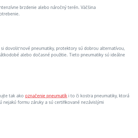
tenzívne brzdenie alebo náročný terén. Väčšina
otrebenie.
i dovoliť nové pneumatiky, protektory sú dobrou alternatívou,
 krátkodobé alebo dočasné použitie. Tieto pneumatiky sú ideálne
lujte tak ako
označenie pneumatík
i to či kostra pneumatiky, ktorá
nejakú formu záruky a sú certifikované nezávislými