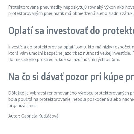
Protektorované pneumatiky neposkytujú rovnaký výkon ako nové 
protektorovaných pneumatík má obmedzenú alebo žiadnu záruku. 
Oplatí sa investovať do prote
Investícia do protektorov sa oplatí tomu, kto má nízky rozpoče
ktorá vám umožní bezpečne jazdiť bez nutnosti veľkej investície.
do mestského prostredia, kde sa jazdí nižšími rýchlosťami.
Na čo si dávať pozor pri kúpe p
Dôležité je vybrať si renomovaného výrobcu protektorovaných pn
bola použitá na protektorovanie, nebola poškodená alebo nadmer
organizáciami.
Autor: Gabriela Kudláčová