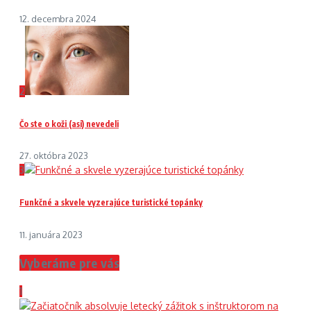
12. decembra 2024
2
Čo ste o koži (asi) nevedeli
27. októbra 2023
3
Funkčné a skvele vyzerajúce turistické topánky
11. januára 2023
Vyberáme pre vás
1