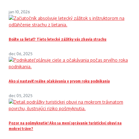
jan 10, 2026
Bojíte sa lietať? Tieto letecké zážitky vás zbavia strachu
dec 06, 2025
Ako si nastaviť reálne očakávania v prvom roku podnikania
dec 05, 2025
Pozor na pošmyknutie! Ako sa mení správanie turistickej obuvi na
mokrej tráve?