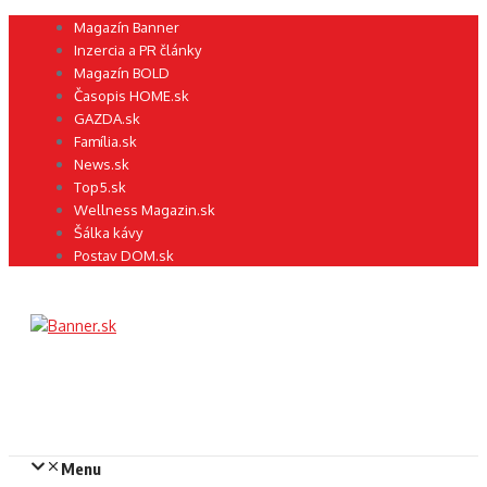
Preskočiť
Magazín Banner
na
Inzercia a PR články
obsah
Magazín BOLD
Časopis HOME.sk
GAZDA.sk
Família.sk
News.sk
Top5.sk
Wellness Magazin.sk
Šálka kávy
Postav DOM.sk
Menu