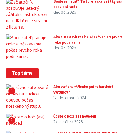
Bojíte sa lietať? Tieto letecké zážitky vás
zbavia strachu
dec 06, 2025
Ako si nastaviť reálne očakávania v prvom
roku podnikania
dec 05, 2025
Top témy
Ako zafixovať členky počas horských
1
výstupov?
12. decembra 2024
Čo ste o koži (asi) nevedeli
2
27. októbra 2023