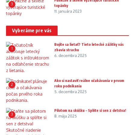
Funkčné a skvele vyzerajúce turistické
3
topánky
11. januára 2023
Vyberáme pre vás
Bojíte sa lietať? Tieto letecké zážitky vás
1
zbavia strachu
6. decembra 2025
Ako si nastaviť reálne očakávania v prvom
2
roku podnikania
5. decembra 2025
Pilotom na skúšku – Splňte si sen z detstva!
3
8. mája 2025