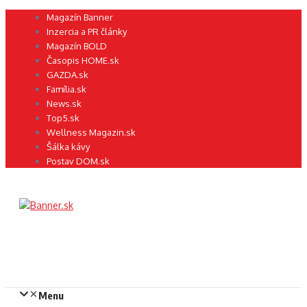
Preskočiť
Magazín Banner
na
Inzercia a PR články
obsah
Magazín BOLD
Časopis HOME.sk
GAZDA.sk
Família.sk
News.sk
Top5.sk
Wellness Magazin.sk
Šálka kávy
Postav DOM.sk
Menu