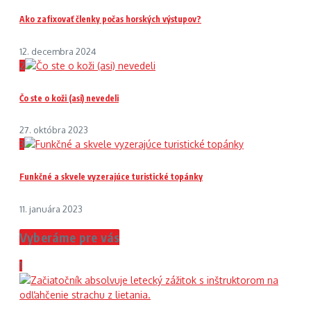
Ako zafixovať členky počas horských výstupov?
12. decembra 2024
2
Čo ste o koži (asi) nevedeli
27. októbra 2023
3
Funkčné a skvele vyzerajúce turistické topánky
11. januára 2023
Vyberáme pre vás
1