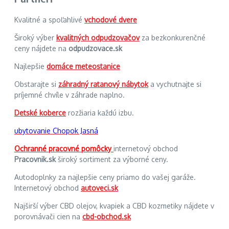
Kvalitné a spoľahlivé
vchodové dvere
Široký výber
kvalitných odpudzovačov
za bezkonkurenčné
ceny nájdete na
odpudzovace.sk
Najlepšie
domáce meteostanice
Obstarajte si
záhradný ratanový nábytok
a vychutnajte si
príjemné chvíle v záhrade naplno.
Detské koberce
rozžiaria každú izbu.
ubytovanie Chopok Jasná
Ochranné pracovné pomôcky
internetový obchod
Pracovnik.sk
široký sortiment za výborné ceny.
Autodoplnky za najlepšie ceny priamo do vašej garáže.
Internetový obchod
autoveci.sk
Najširší výber CBD olejov, kvapiek a CBD kozmetiky nájdete v
porovnávači cien na
cbd-obchod.sk