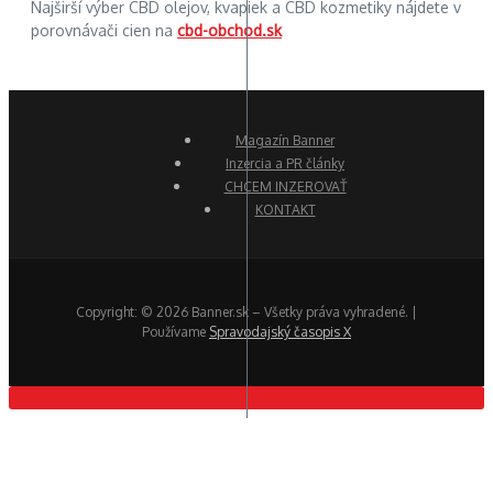
Najširší výber CBD olejov, kvapiek a CBD kozmetiky nájdete v
porovnávači cien na
cbd-obchod.sk
Magazín Banner
Inzercia a PR články
CHCEM INZEROVAŤ
KONTAKT
Copyright: © 2026 Banner.sk – Všetky práva vyhradené. |
Používame
Spravodajský časopis X