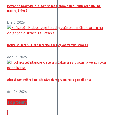
Pozor na pošmyknutie! Ako sa mení správanie turistickej obuvi na
mokrej tráve?
jan 10, 2026
Bojíte sa lietať? Tieto letecké zážitky vás zbavia strachu
dec 06, 2025
Ako si nastaviť reálne očakávania v prvom roku podnikania
dec 05, 2025
Top témy
1