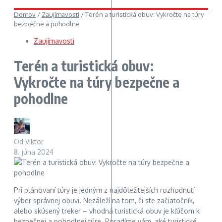
Domov
/
Zaujímavosti
/
Terén a turistická obuv: Vykročte na túry
bezpečne a pohodlne
Zaujímavosti
Terén a turistická obuv:
Vykročte na túry bezpečne a
pohodlne
Od
Viktor
8. júna 2024
Pri plánovaní túry je jedným z najdôležitejších rozhodnutí
výber správnej obuvi. Nezáleží na tom, či ste začiatočník,
alebo skúsený treker – vhodná turistická obuv je kľúčom k
bezpečnej a pohodlnej túre. Poradíme vám, aké turistické