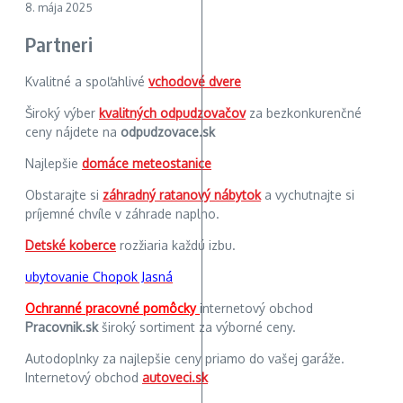
8. mája 2025
Partneri
Kvalitné a spoľahlivé
vchodové dvere
Široký výber
kvalitných odpudzovačov
za bezkonkurenčné
ceny nájdete na
odpudzovace.sk
Najlepšie
domáce meteostanice
Obstarajte si
záhradný ratanový nábytok
a vychutnajte si
príjemné chvíle v záhrade naplno.
Detské koberce
rozžiaria každú izbu.
ubytovanie Chopok Jasná
Ochranné pracovné pomôcky
internetový obchod
Pracovnik.sk
široký sortiment za výborné ceny.
Autodoplnky za najlepšie ceny priamo do vašej garáže.
Internetový obchod
autoveci.sk