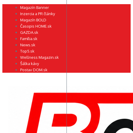
Preskočiť
Magazín Banner
na
Inzercia a PR články
obsah
Magazín BOLD
Časopis HOME.sk
GAZDA.sk
Família.sk
News.sk
Top5.sk
Wellness Magazin.sk
Šálka kávy
Postav DOM.sk