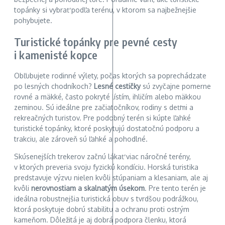
topánky si vybrať podľa terénu, v ktorom sa najbežnejšie
pohybujete.
Turistické topánky pre pevné cesty
i kamenisté kopce
Obľubujete rodinné výlety, počas ktorých sa poprechádzate
po lesných chodníkoch?
Lesné cestičky
sú zvyčajne pomerne
rovné a mäkké, často pokryté lístím, ihličím alebo mäkkou
zeminou. Sú ideálne pre začiatočníkov, rodiny s deťmi a
rekreačných turistov. Pre podobný terén si kúpte ľahké
turistické topánky, ktoré poskytujú dostatočnú podporu a
trakciu, ale zároveň sú ľahké a pohodlné.
Skúsenejších trekerov začnú lákať viac náročné terény,
v ktorých preveria svoju fyzickú kondíciu. Horská turistika
predstavuje výzvu nielen kvôli stúpaniam a klesaniam, ale aj
kvôli
nerovnostiam a skalnatým úsekom
. Pre tento terén je
ideálna robustnejšia turistická obuv s tvrdšou podrážkou,
ktorá poskytuje dobrú stabilitu a ochranu proti ostrým
kameňom. Dôležitá je aj dobrá podpora členku, ktorá