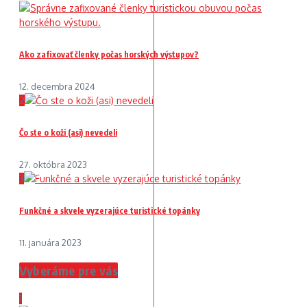
Ako zafixovať členky počas horských výstupov?
12. decembra 2024
2
Čo ste o koži (asi) nevedeli
27. októbra 2023
3
Funkčné a skvele vyzerajúce turistické topánky
11. januára 2023
Vyberáme pre vás
1