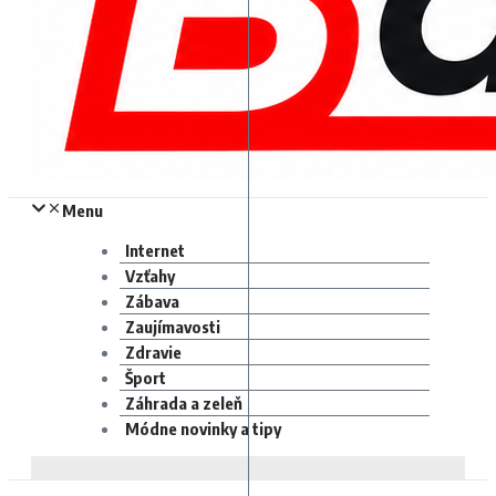
Menu
Internet
Vzťahy
Zábava
Zaujímavosti
Zdravie
Šport
Záhrada a zeleň
Módne novinky a tipy