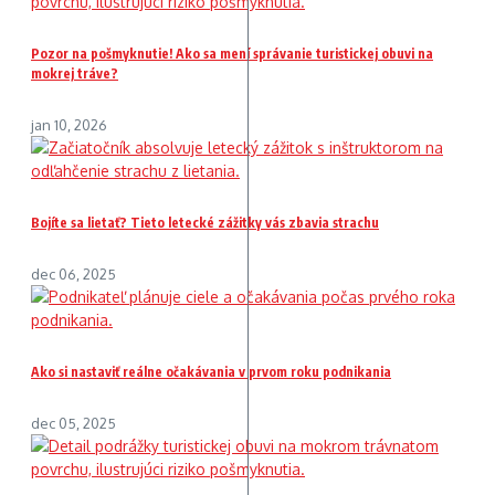
Pozor na pošmyknutie! Ako sa mení správanie turistickej obuvi na
mokrej tráve?
jan 10, 2026
Bojíte sa lietať? Tieto letecké zážitky vás zbavia strachu
dec 06, 2025
Ako si nastaviť reálne očakávania v prvom roku podnikania
dec 05, 2025