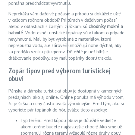
pomáha predchádzať vyvrtnutiu.
Neprekáža vám daždivé počasie a prírodu si dokážete užiť
v každom ročnom období? Pri túrach v daždivom počasí
alebo v oblastiach s častými zrážkami sú
chodníky mokré a
bahnité
. Vodotesné turistické topánky sú v takomto prípade
nevyhnutné. Mali by byť vyrobené z materiálov, ktoré
neprepustia vodu, ale zároveň umožňujú nohe dýchať, aby
sa predišlo vzniku pľuzgierov. Dôležité je tiež hlbšie
drážkovanie podošvy, aby mali topánky dobrú trakciu.
Zopár tipov pred výberom turistickej
obuvi
Pánska a dámska turistická obuv je dostupná v kamenných
predajniach, ako aj online. Online ponuka má výhodu v tom,
že je širšia a ceny často oveľa výhodnejšie. Pred tým, ako si
vyberiete pár topánok do hôr, zvážte tieto aspekty:
Typ terénu: Pred kúpou obuvi je dôležité vedieť, v
akom teréne budete najčastejšie chodiť. Ako sme už
spomenuli, rôzne terény vyžadujú rôzne druhy obuvi.