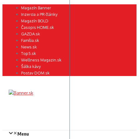
Preskočiť
Magazín Banner
na
Inzercia a PR články
obsah
Magazín BOLD
Časopis HOME.sk
GAZDA.sk
Família.sk
News.sk
Top5.sk
Wellness Magazin.sk
Šálka kávy
Postav DOM.sk
Menu