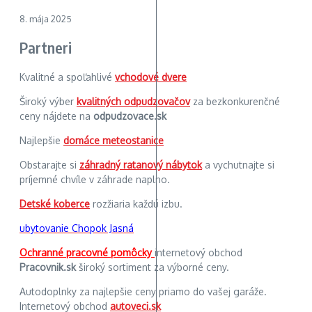
8. mája 2025
Partneri
Kvalitné a spoľahlivé
vchodové dvere
Široký výber
kvalitných odpudzovačov
za bezkonkurenčné
ceny nájdete na
odpudzovace.sk
Najlepšie
domáce meteostanice
Obstarajte si
záhradný ratanový nábytok
a vychutnajte si
príjemné chvíle v záhrade naplno.
Detské koberce
rozžiaria každú izbu.
ubytovanie Chopok Jasná
Ochranné pracovné pomôcky
internetový obchod
Pracovnik.sk
široký sortiment za výborné ceny.
Autodoplnky za najlepšie ceny priamo do vašej garáže.
Internetový obchod
autoveci.sk