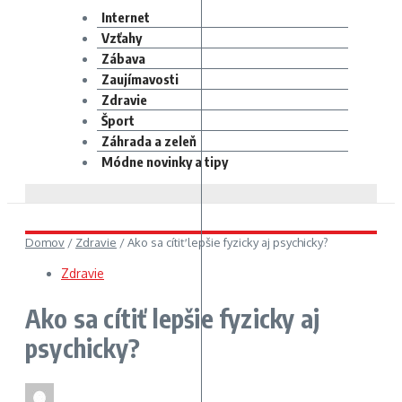
Internet
Vzťahy
Zábava
Zaujímavosti
Zdravie
Šport
Záhrada a zeleň
Módne novinky a tipy
Domov
/
Zdravie
/
Ako sa cítiť lepšie fyzicky aj psychicky?
Zdravie
Ako sa cítiť lepšie fyzicky aj
psychicky?