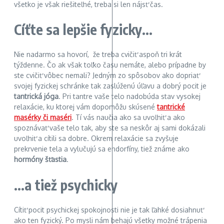
všetko je však riešiteľné, treba si len nájsť čas.
Cíťte sa lepšie fyzicky…
Nie nadarmo sa hovorí, že treba cvičiť aspoň tri krát
týždenne. Čo ak však toľko času nemáte, alebo prípadne by
ste cvičiť vôbec nemali? Jedným zo spôsobov ako dopriať
svojej fyzickej schránke tak zaslúženú úľavu a dobrý pocit je
tantrická jóga
. Pri tantre vaše telo nadobúda stav vysokej
relaxácie, ku ktorej vám dopomôžu skúsené
tantrické
masérky či maséri
. Tí vás naučia ako sa uvoľniť a ako
spoznávať vaše telo tak, aby ste sa neskôr aj sami dokázali
uvoľniť a cítili sa dobre. Okrem relaxácie sa zvyšuje
prekrvenie tela a vylučujú sa endorfíny, tiež známe ako
hormóny šťastia
.
…a tiež psychicky
Cítiť pocit psychickej spokojnosti nie je tak ľahké dosiahnuť
ako ten fyzický. Po mysli nám behajú všetky možné trápenia