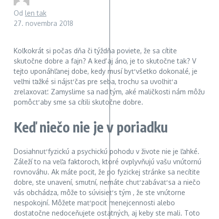
Od
len tak
27. novembra 2018
Koľkokrát si počas dňa či týždňa poviete, že sa cítite
skutočne dobre a fajn? A keď aj áno, je to skutočne tak? V
tejto uponáhľanej dobe, kedy musí byť všetko dokonalé, je
veľmi ťažké si nájsť čas pre seba, trochu sa uvoľniť a
zrelaxovať. Zamyslime sa nad tým, aké maličkosti nám môžu
pomôcť aby sme sa cítili skutočne dobre.
Keď niečo nie je v poriadku
Dosiahnuť fyzickú a psychickú pohodu v živote nie je ľahké.
Záleží to na veľa faktoroch, ktoré ovplyvňujú vašu vnútornú
rovnováhu. Ak máte pocit, že po fyzickej stránke sa necítite
dobre, ste unavení, smutní, nemáte chuť zabávať sa a niečo
vás obchádza, môže to súvisieť s tým , že ste vnútorne
nespokojní. Môžete mať pocit menejcennosti alebo
dostatočne nedoceňujete ostatných, aj keby ste mali. Toto