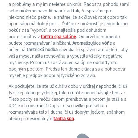
a problémy a my im nevieme uniknúť. Radosť a pohodu sami
sebe môžeme navodiť napríklad tak, že spravíme pre
niekoho niečo pekné. Je známe, že ak človek robí dobro tak
aj on sám má dobrý pocit. Ďalšou z možností je jednoducho
pokúsiť sa “vypnúť”, a to najlepšie pod dohľadom
profesionálov v
tantra spa salóne
.
Od prvého momentu
budete rozmaznávaní a híčkaní.
Aromatizujúce vôňe
a
príjemná
tantrická hudba
navodia tú správnu atmosféru, aby
vaša myseľ našla rovnováhu a vypustila všetky negatívne
myšlienky. Potom už zostáva len sa úplne oddať týmto
opojným pocitom. Predsa len dobre cítiaca sa a pohodová
myseľ je predpokladom aj fyzického zdravia.
Ak pociťujete, že ste už dlhšiu dobu v určitej nepohode, či už
fyzickej alebo psychickej, tak to určite nenechávajte len tak.
Tieto pocity sa môžu časom prehlbovať a potom je ťažšie a
ťažšie ich odstrániť. Doprajte si chvíľku pre seba a
rozmaznávajte telo i ducha, či už dobrým jedlom, spánkom
alebo profesionálnym
tantra spa
.