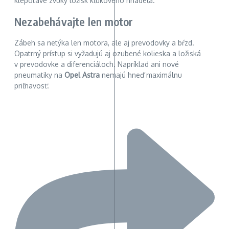
klepotavé zvuky ložísk kľukového hriadeľa.
Nezabehávajte len motor
Zábeh sa netýka len motora, ale aj prevodovky a bŕzd.
Opatrný prístup si vyžadujú aj ozubené kolieska a ložiská
v prevodovke a diferenciáloch. Napríklad ani nové
pneumatiky na
Opel Astra
nemajú hneď maximálnu
priľnavosť.