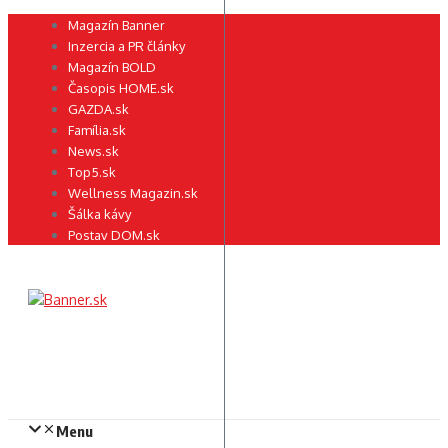
Preskočiť
Magazín Banner
na
Inzercia a PR články
obsah
Magazín BOLD
Časopis HOME.sk
GAZDA.sk
Família.sk
News.sk
Top5.sk
Wellness Magazin.sk
Šálka kávy
Postav DOM.sk
Menu