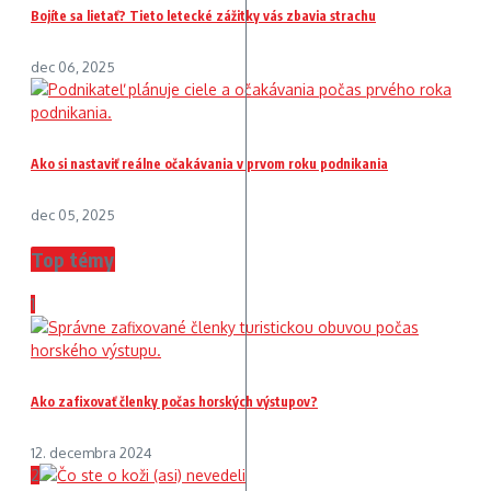
Bojíte sa lietať? Tieto letecké zážitky vás zbavia strachu
dec 06, 2025
Ako si nastaviť reálne očakávania v prvom roku podnikania
dec 05, 2025
Top témy
1
Ako zafixovať členky počas horských výstupov?
12. decembra 2024
2