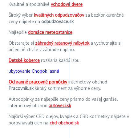
Kvalitné a spoľahlivé
vchodové dvere
Široký výber
kvalitných odpudzovačov
za bezkonkurenčné
ceny nájdete na
odpudzovace.sk
Najlepšie
domáce meteostanice
Obstarajte si
záhradný ratanový nábytok
a vychutnajte si
príjemné chvíle v záhrade naplno.
Detské koberce
rozžiaria každú izbu.
ubytovanie Chopok Jasná
Ochranné pracovné pomôcky
internetový obchod
Pracovnik.sk
široký sortiment za výborné ceny.
Autodoplnky za najlepšie ceny priamo do vašej garáže.
Internetový obchod
autoveci.sk
Najširší výber CBD olejov, kvapiek a CBD kozmetiky nájdete v
porovnávači cien na
cbd-obchod.sk