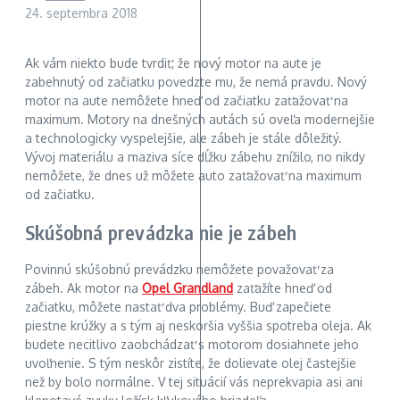
24. septembra 2018
Ak vám niekto bude tvrdiť, že nový motor na aute je
zabehnutý od začiatku povedzte mu, že nemá pravdu. Nový
motor na aute nemôžete hneď od začiatku zaťažovať na
maximum. Motory na dnešných autách sú oveľa modernejšie
a technologicky vyspelejšie, ale zábeh je stále dôležitý.
Vývoj materiálu a maziva síce dĺžku zábehu znížilo, no nikdy
nemôžete, že dnes už môžete auto zaťažovať na maximum
od začiatku.
Skúšobná prevádzka nie je zábeh
Povinnú skúšobnú prevádzku nemôžete považovať za
zábeh. Ak motor na
Opel Grandland
zaťažíte hneď od
začiatku, môžete nastať dva problémy. Buď zapečiete
piestne krúžky a s tým aj neskoršia vyššia spotreba oleja. Ak
budete necitlivo zaobchádzať s motorom dosiahnete jeho
uvoľnenie. S tým neskôr zistíte, že dolievate olej častejšie
než by bolo normálne. V tej situácií vás neprekvapia asi ani