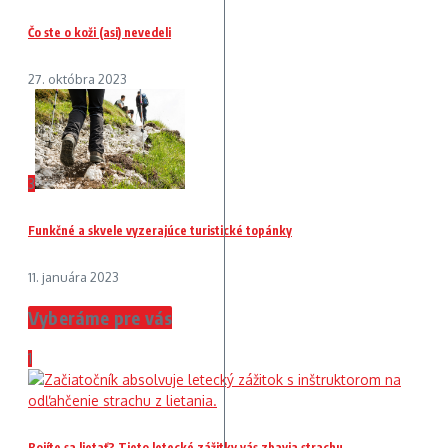
Čo ste o koži (asi) nevedeli
27. októbra 2023
3
Funkčné a skvele vyzerajúce turistické topánky
11. januára 2023
Vyberáme pre vás
1
Bojíte sa lietať? Tieto letecké zážitky vás zbavia strachu