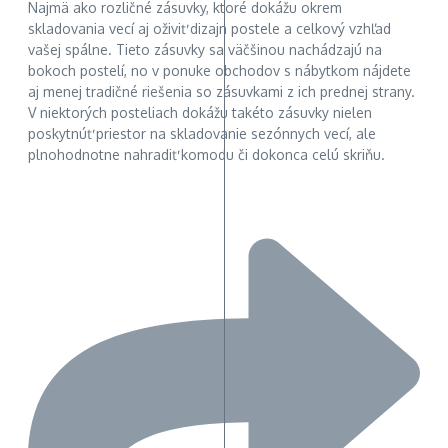
Najmä ako rozličné zásuvky, ktoré dokážu okrem
skladovania vecí aj oživiť dizajn postele a celkový vzhľad
vašej spálne. Tieto zásuvky sa väčšinou nachádzajú na
bokoch postelí, no v ponuke obchodov s nábytkom nájdete
aj menej tradičné riešenia so zásuvkami z ich prednej strany.
V niektorých posteliach dokážu takéto zásuvky nielen
poskytnúť priestor na skladovanie sezónnych vecí, ale
plnohodnotne nahradiť komodu či dokonca celú skriňu.