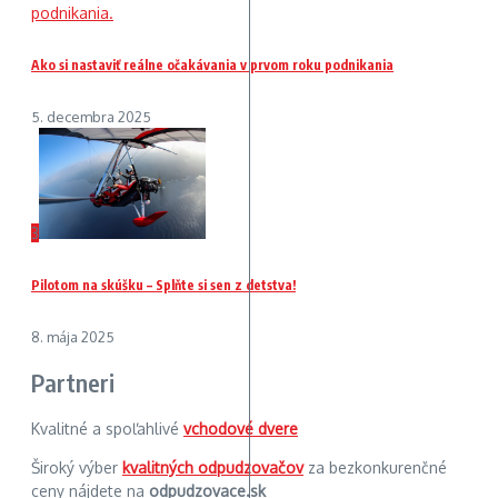
Ako si nastaviť reálne očakávania v prvom roku podnikania
5. decembra 2025
3
Pilotom na skúšku – Splňte si sen z detstva!
8. mája 2025
Partneri
Kvalitné a spoľahlivé
vchodové dvere
Široký výber
kvalitných odpudzovačov
za bezkonkurenčné
ceny nájdete na
odpudzovace.sk