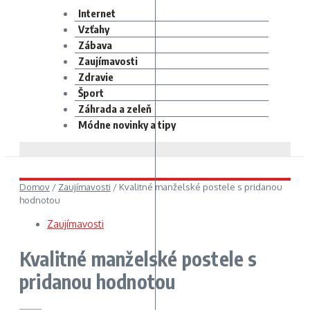
Internet
Vzťahy
Zábava
Zaujímavosti
Zdravie
Šport
Záhrada a zeleň
Módne novinky a tipy
Domov
/
Zaujímavosti
/
Kvalitné manželské postele s pridanou
hodnotou
Zaujímavosti
Kvalitné manželské postele s
pridanou hodnotou