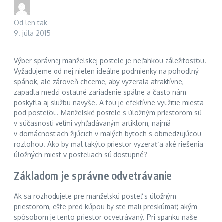
Od
len tak
9. júla 2015
Výber správnej manželskej postele je neľahkou záležitosťou.
Vyžadujeme od nej nielen ideálne podmienky na pohodlný
spánok, ale zároveň chceme, aby vyzerala atraktívne,
zapadla medzi ostatné zariadenie spálne a často nám
poskytla aj službu navyše. A tou je efektívne využitie miesta
pod posteľou. Manželské postele s úložným priestorom sú
v súčasnosti veľmi vyhľadávaným artiklom, najmä
v domácnostiach žijúcich v malých bytoch s obmedzujúcou
rozlohou. Ako by mal takýto priestor vyzerať a aké riešenia
úložných miest v posteliach sú dostupné?
Základom je správne odvetrávanie
Ak sa rozhodujete pre manželskú posteľ s úložným
priestorom, ešte pred kúpou by ste mali preskúmať, akým
spôsobom je tento priestor odvetrávaný. Pri spánku naše