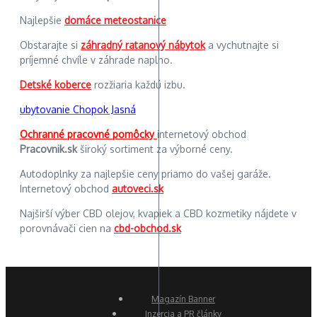
Najlepšie
domáce meteostanice
Obstarajte si
záhradný ratanový nábytok
a vychutnajte si
príjemné chvíle v záhrade naplno.
Detské koberce
rozžiaria každú izbu.
ubytovanie Chopok Jasná
Ochranné pracovné pomôcky
internetový obchod
Pracovnik.sk
široký sortiment za výborné ceny.
Autodoplnky za najlepšie ceny priamo do vašej garáže.
Internetový obchod
autoveci.sk
Najširší výber CBD olejov, kvapiek a CBD kozmetiky nájdete v
porovnávači cien na
cbd-obchod.sk
Magazín Banner
Inzercia a PR články