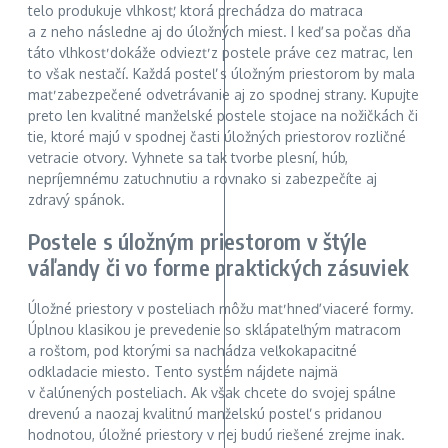
telo produkuje vlhkosť, ktorá prechádza do matraca
a z neho následne aj do úložných miest. I keď sa počas dňa
táto vlhkosť dokáže odviezť z postele práve cez matrac, len
to však nestačí. Každá posteľ s úložným priestorom by mala
mať zabezpečené odvetrávanie aj zo spodnej strany. Kupujte
preto len kvalitné manželské postele stojace na nožičkách či
tie, ktoré majú v spodnej časti úložných priestorov rozličné
vetracie otvory. Vyhnete sa tak tvorbe plesní, húb,
nepríjemnému zatuchnutiu a rovnako si zabezpečíte aj
zdravý spánok.
Postele s úložným priestorom v štýle
váľandy či vo forme praktických zásuviek
Úložné priestory v posteliach môžu mať hneď viaceré formy.
Úplnou klasikou je prevedenie so sklápateľným matracom
a roštom, pod ktorými sa nachádza veľkokapacitné
odkladacie miesto. Tento systém nájdete najmä
v čalúnených posteliach. Ak však chcete do svojej spálne
drevenú a naozaj kvalitnú manželskú posteľ s pridanou
hodnotou, úložné priestory v nej budú riešené zrejme inak.