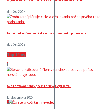
Bojíte sa lietať? Tieto letecké zážitky vás zbavia strachu
dec 06, 2025
Ako si nastaviť reálne očakávania v prvom roku podnikania
dec 05, 2025
Top témy
1
Ako zafixovať členky počas horských výstupov?
12. decembra 2024
2