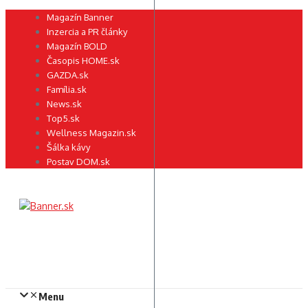
Preskočiť
Magazín Banner
na
Inzercia a PR články
obsah
Magazín BOLD
Časopis HOME.sk
GAZDA.sk
Família.sk
News.sk
Top5.sk
Wellness Magazin.sk
Šálka kávy
Postav DOM.sk
Menu