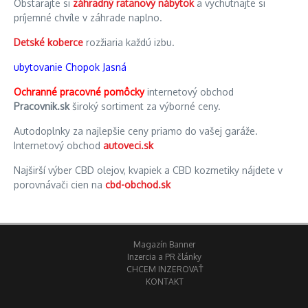
Obstarajte si
záhradný ratanový nábytok
a vychutnajte si
príjemné chvíle v záhrade naplno.
Detské koberce
rozžiaria každú izbu.
ubytovanie Chopok Jasná
Ochranné pracovné pomôcky
internetový obchod
Pracovnik.sk
široký sortiment za výborné ceny.
Autodoplnky za najlepšie ceny priamo do vašej garáže.
Internetový obchod
autoveci.sk
Najširší výber CBD olejov, kvapiek a CBD kozmetiky nájdete v
porovnávači cien na
cbd-obchod.sk
Magazín Banner
Inzercia a PR články
CHCEM INZEROVAŤ
KONTAKT