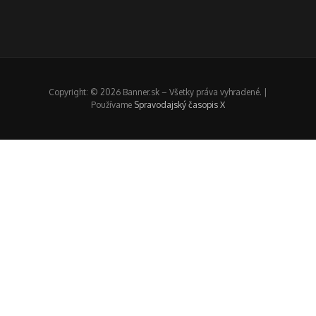
Copyright: © 2026 Banner.sk – Všetky práva vyhradené. |
Používame
Spravodajský časopis X