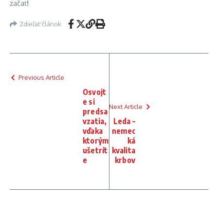
začať!
Zdieľať článok
Previous Article
Osvojt
e si
Next Article
predsa
vzatia,
Leda –
vďaka
nemec
ktorým
ká
ušetrít
kvalita
e
krbov