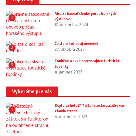
Ako zafixovať členky počas horských
1
výstupov?
12. decembra 2024
Čo ste o koži (asi) nevedeli
2
27. októbra 2023
Funkčné a skvele vyzerajúce turistické
3
topánky
11. januára 2023
Vyberáme pre vás
Bojíte sa lietať? Tieto letecké zážitky vás
1
zbavia strachu
6. decembra 2025