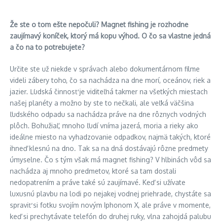
Že ste o tom ešte nepočuli? Magnet fishing je rozhodne
zaujímavý koníček, ktorý má kopu výhod. O čo sa vlastne jedná
a čo na to potrebujete?
Určite ste už niekde v správach alebo dokumentárnom filme
videli zábery toho, čo sa nachádza na dne morí, oceánov, riek a
jazier. Ľudská činnosť je viditeľná takmer na všetkých miestach
našej planéty a možno by ste to nečkali, ale veľká väčšina
ľudského odpadu sa nachádza práve na dne rôznych vodných
plôch. Bohužiaľ, mnoho ľudí vníma jazerá, moria a rieky ako
ideálne miesto na vyhadzovanie odpadkov, najmä takých, ktoré
ihneď klesnú na dno. Tak sa na dná dostávajú rôzne predmety
úmyselne. Čo s tým však má magnet fishing? V hlbinách vôd sa
nachádza aj mnoho predmetov, ktoré sa tam dostali
nedopatrením a práve také sú zaujímavé. Keď si užívate
luxusnú plavbu na lodi po nejakej vodnej priehrade, chystáte sa
spraviť si fotku svojím novým Iphonom X, ale práve v momente,
keď si prechytávate telefón do druhej ruky, vlna zahojdá palubu