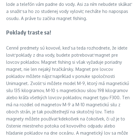
lode a telefón vám padne do vody. Asi za ním nebudete skákať
a snažiť sa ho zo studenej vody vyloviť, necháte ho napospas
osudu. A práve tu začína magnet fishing.
Poklady traste sa!
Cenné predmety sú kovové, keď sa teda rozhodnete, že idete
loviť poklady z dna vody, budete potrebovať magnet pre
lovcov pokladov. Magnet fishing si však vyžaduje poriadny
magnet, nie len nejaký hračkársky. Magnet pre lovcov
pokladov môžete nájsť napríklad v ponuke spoločnosti
Unimagnet. Zvoliť si môžete model M-9, ktorý má magnetickú
silu 135 kilogramov, M-10 s magnetickou silou 198 kilogramov
alebo kráľa všetkých lovcov pokladov, magnet typu F300. Ten
má na rozdiel od magnetov M-9 a M-10 magnetickú silu z
oboch strán, je tak použiteľnejší na skutočný lov. Tieto
magnety môžete používať kdekoľvek na čokoľvek, či už je to
čistenie miestneho potoka od kovového odpadu alebo
hľadanie pokladov na dne oceánu. A magnetický lov sa môže