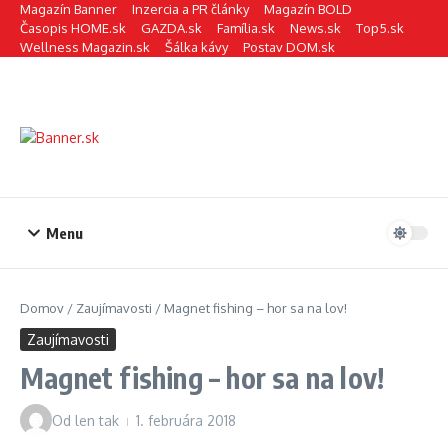
Preskočiť na obsah
Magazín Banner
Inzercia a PR články
Magazín BOLD
Časopis HOME.sk
GAZDA.sk
Família.sk
News.sk
Top5.sk
Wellness Magazin.sk
Šálka kávy
Postav DOM.sk
Menu
Domov
/
Zaujímavosti
/
Magnet fishing – hor sa na lov!
Zaujímavosti
Magnet fishing – hor sa na lov!
Od
len tak
1. februára 2018