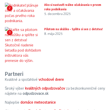
Ako si nastaviť reálne očakávania v prvom
2
roku podnikania
5. decembra 2025
Pilotom na skúšku – Splňte si sen z detstva!
3
8. mája 2025
Partneri
Kvalitné a spoľahlivé
vchodové dvere
Široký výber
kvalitných odpudzovačov
za bezkonkurenčné ceny
nájdete na
odpudzovace.sk
Najlepšie
domáce meteostanice