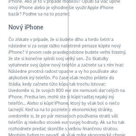
iPhone. Ako je to v prípade mobilov? Oplatí sa viac úplne
nový iPhone alebo je výhodnejšie využiť Apple iPhone
bazár? Poďme sa na to pozrieť.
Nový iPhone
Čo získate v prípade, že si budete dlho a tvrdo šetriť a
následne si za svoje ťažko našetrené peniaze kúpite nový
iPhone? V prvom rade pravdepodobne budete veľmi šťastný,
že ste si konečne splnili svoj veľký sen. Zo škatuľky
vytiahnete svoj úplne nový telefón a začnete sa s ním hrať.
Následne prvotná radosť opadne a vy ho používate ako
akýkoľvek iný telefón. Po čase však možno prídete do
štádia, kedy začnete túto kúpu tak trochu ľutovať.
Uvedomíte si, že svojich 800 eur ste nemuseli dať celých na
iPhone. Predsa len, mohli ste si kúpiť radšej nejaký iný
telefón… Alebo si kúpiť iPhone, ktorý by však bol o niečo
lacnejší. Keď sa na to pozriete z ekonomickej stránky,
uvedomíte si, že po pár mesiacoch používania stratil váš
telefón aj niekoľko stoviek eur svojej hodnoty. Ak sa ho tak
rozhodnete predať, skončíte s veľkou finančnou stratou.
Mnohým ľuďom to nevadí, ak však máte ekonomické cítenie