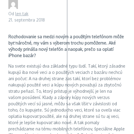
Od
len tak
21. septembra 2018
Rozhodovanie sa medzi novým a použitým telefónom môže
byť náročné, my vám s výberom trochu pomôžeme. Aké
výhody prináša nový telefón a naopak, prečo sa oplatí
iPhone bazár?
Na svete existujú dva základné typu ľudí. Takí, ktorý zásadne
kupujú iba nové veci a o použitých veciach z bazáru nechcú
ani počuť. A na druhej strane zas takí, ktorí bez problémov
nakupujú použité veci a kúpu nových považujú za zbytočnú
stratu peňazí. To, ktorý prístup je výhodnejší, je len na
vašom posúdení. Klady a zápory kúpy nových verzus
použitých vecí sú jasné, môžu sa však líšiť v závislosti od
toho, čo kupujete. Sú jednoducho veci, ktoré sa oveľa viac
oplatia kupovať použité, ale na druhej strane sú tu aj veci,
ktoré je lepšie kupovať ako nové. A tak pomaly
prechádzame na tému mobilných telefónov, špeciálne Apple