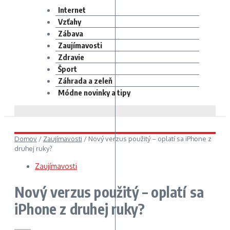
Internet
Vzťahy
Zábava
Zaujímavosti
Zdravie
Šport
Záhrada a zeleň
Módne novinky a tipy
Domov
/
Zaujímavosti
/
Nový verzus použitý – oplatí sa iPhone z
druhej ruky?
Zaujímavosti
Nový verzus použitý – oplatí sa
iPhone z druhej ruky?