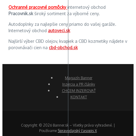
Ochranné pracovné pomôcky
internetový obchod
Pracovnik.sk
široký sortiment za výborné ceny.
Autodoplnky za najlepšie ceny priamo do vašej garáže.
Internetový obchod
autoveci.sk
Najširší výber CBD olejov, kvapiek a CBD kozmetiky nájdete v
porovnávači cien na
cbd-obchod.sk
Magazín Banner
Inzercia a PR články
CHCEM INZEROVAŤ
KONTAKT
Copyright: © 2026 Banner.sk – Všetky práva vyhradené. |
Používame
Spravodajský časopis X