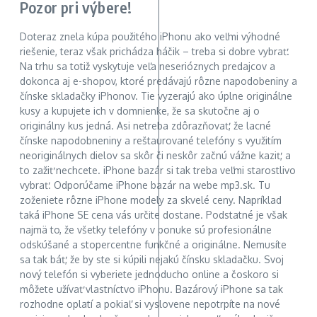
Pozor pri výbere!
Doteraz znela kúpa použitého iPhonu ako veľmi výhodné
riešenie, teraz však prichádza háčik – treba si dobre vybrať.
Na trhu sa totiž vyskytuje veľa neserióznych predajcov a
dokonca aj e-shopov, ktoré predávajú rôzne napodobeniny a
čínske skladačky iPhonov. Tie vyzerajú ako úplne originálne
kusy a kupujete ich v domnienke, že sa skutočne aj o
originálny kus jedná. Asi netreba zdôrazňovať, že lacné
čínske napodobneniny a reštaurované telefóny s využitím
neoriginálnych dielov sa skôr či neskôr začnú vážne kaziť, a
to zažiť nechcete. iPhone bazár si tak treba veľmi starostlivo
vybrať. Odporúčame iPhone bazár na webe mp3.sk. Tu
zoženiete rôzne iPhone modely za skvelé ceny. Napríklad
taká iPhone SE cena vás určite dostane. Podstatné je však
najmä to, že všetky telefóny v ponuke sú profesionálne
odskúšané a stopercentne funkčné a originálne. Nemusíte
sa tak báť, že by ste si kúpili nejakú čínsku skladačku. Svoj
nový telefón si vyberiete jednoducho online a čoskoro si
môžete užívať vlastníctvo iPhonu. Bazárový iPhone sa tak
rozhodne oplatí a pokiaľ si vyslovene nepotrpíte na nové