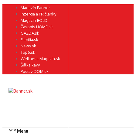
Preskočiť
Magazín Banner
na
Inzercia a PR články
obsah
Magazín BOLD
Časopis HOME.sk
GAZDA.sk
Família.sk
News.sk
Top5.sk
Wellness Magazin.sk
Šálka kávy
Postav DOM.sk
Menu