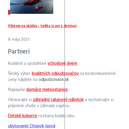
3
Pilotom na skúšku – Splňte si sen z detstva!
8. mája 2025
Partneri
Kvalitné a spoľahlivé
vchodové dvere
Široký výber
kvalitných odpudzovačov
za bezkonkurenčné
ceny nájdete na
odpudzovace.sk
Najlepšie
domáce meteostanice
Obstarajte si
záhradný ratanový nábytok
a vychutnajte si
príjemné chvíle v záhrade naplno.
Detské koberce
rozžiaria každú izbu.
ubytovanie Chopok Jasná