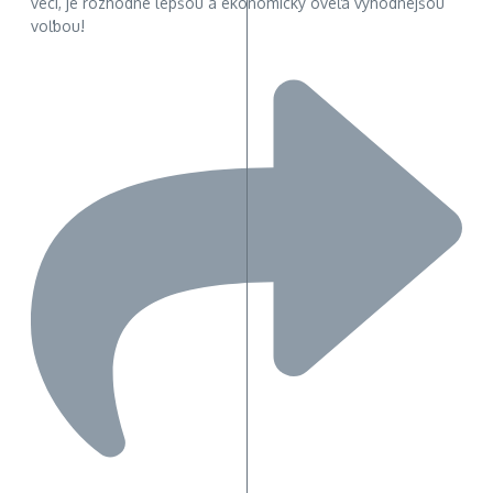
veci, je rozhodne lepšou a ekonomicky oveľa výhodnejšou
voľbou!