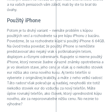
a na vašich peniazoch vám záleží, mali by ste to brať do
úvahy.
Použitý iPhone
Potom je tu druhý variant – nemáte problém s kúpou
použitých vecí a rozhodnete sa pre kúpu iPhonu z bazáru.
Povedzme, že sa rozhodnete kúpiť si použitý iPhone 6 64GB.
Na úvod treba povedať, že použitý iPhone si nemôžete
predstavovať ako nejaký vrak s poškriabaným telom,
displejom a rôznymi odreninami. Kupujete si mierne použitý
iPhone, ktorý nenesie žiadne výrazné známky opotrebenia a
je vo skvelom stave, jeho cena je však aj o niekoľko stoviek
eur nižšia ako cena nového kusu. Aj tento telefón si
vyberiete z originálnej krabičky a máte z neho veľkú radosť.
Táto radosť však pokračuje aj naďalej, nevyhodili ste totiž
niekoľko stoviek eur do vzduchu za nový telefón. Máte
úplne rovnaký telefón, ako človek, ktorý uprednostnil kúpu
nového, ale za neporovnateľne nižšiu cenu. No neznie to
výhodne?