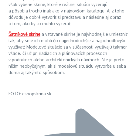
však vyberie skrine, ktoré v reálnej situácii vyzerajú
a pôsobia trochu inak ako v najnovšom katalógu. Aj z toho
dôvodu je dobré vytvoriť si predstavu a následne aj obraz
o tom, ako by to mohlo vyzerať.
Šatníkové skrine
a vstavané skrine je najvhodnejšie umiestniť
tak, aby sme ich mohli čo najjednoduchšie a najpohodlnejšie
využívať. Modelové situácie sa v súčasnosti využívajú takmer
všade. Či už pri riadiacich a plánovacích procesoch
v podnikoch alebo architektonických návrhoch. Nie je preto
ničím neobyčajným, ak si modelovú situáciu vytvoríte u seba
doma aj takýmto spôsobom.
FOTO: eshopskrina.sk