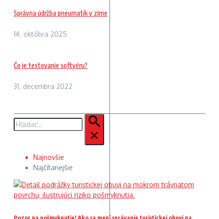
Správna údržba pneumatík v zime
14. októbra 2025
Čo je testovanie softvéru?
31. decembra 2022
Hľadať:
Najnovšie
Najčítanejšie
Pozor na pošmyknutie! Ako sa mení správanie turistickej obuvi na