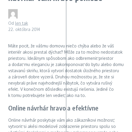
Od
len tak
22. októbra 2014
Máte pocit, že vášmu domovu niečo chýba alebo že váš
interiér akosi prestal dýchať? Môže za to možno nedostatok
priestoru. Ideálnym spôsobom ako odbremeniť priestor
a dodať mu eleganciu je zakomponovať do bytu alebo domu
vstavanú skriňu, ktorá vytvorí dostatok úložného priestoru
a zároveň dobre vyzerá. Druhou možnosťou je, že ste si
nevybrali práve najvhodnejší nábytok, čo vytvára rušivý
efekt. V konečnom dôsledku existujú riešenia. Jediné čo
k tomu potrebujete len vedieť, ako na to.
Online návrhár hravo a efektívne
Online návrhár poskytuje vám ako zákazníkovi možnosť,
vytvoriť si akési modelové zobrazenie priestoru spolu so