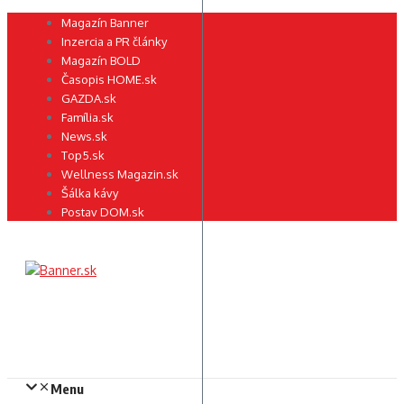
Preskočiť
Magazín Banner
na
Inzercia a PR články
obsah
Magazín BOLD
Časopis HOME.sk
GAZDA.sk
Família.sk
News.sk
Top5.sk
Wellness Magazin.sk
Šálka kávy
Postav DOM.sk
Menu