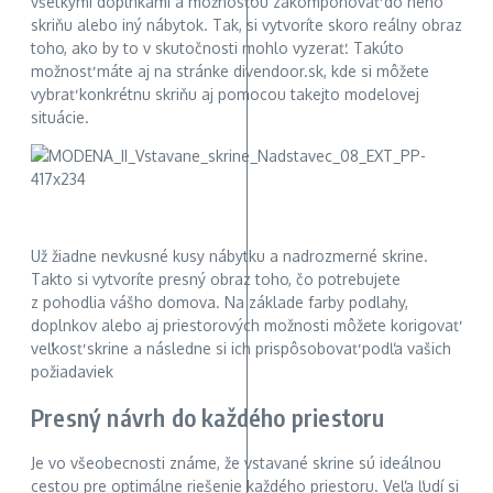
všetkými doplnkami a možnosťou zakomponovať do neho
skriňu alebo iný nábytok. Tak, si vytvoríte skoro reálny obraz
toho, ako by to v skutočnosti mohlo vyzerať. Takúto
možnosť máte aj na stránke divendoor.sk, kde si môžete
vybrať konkrétnu skriňu aj pomocou takejto modelovej
situácie.
Už žiadne nevkusné kusy nábytku a nadrozmerné skrine.
Takto si vytvoríte presný obraz toho, čo potrebujete
z pohodlia vášho domova. Na základe farby podlahy,
doplnkov alebo aj priestorových možnosti môžete korigovať
veľkosť skrine a následne si ich prispôsobovať podľa vašich
požiadaviek
Presný návrh do každého priestoru
Je vo všeobecnosti známe, že vstavané skrine sú ideálnou
cestou pre optimálne riešenie každého priestoru. Veľa ľudí si