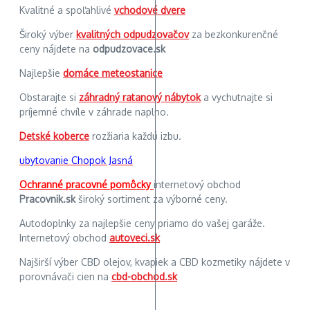
Kvalitné a spoľahlivé
vchodové dvere
Široký výber
kvalitných odpudzovačov
za bezkonkurenčné
ceny nájdete na
odpudzovace.sk
Najlepšie
domáce meteostanice
Obstarajte si
záhradný ratanový nábytok
a vychutnajte si
príjemné chvíle v záhrade naplno.
Detské koberce
rozžiaria každú izbu.
ubytovanie Chopok Jasná
Ochranné pracovné pomôcky
internetový obchod
Pracovnik.sk
široký sortiment za výborné ceny.
Autodoplnky za najlepšie ceny priamo do vašej garáže.
Internetový obchod
autoveci.sk
Najširší výber CBD olejov, kvapiek a CBD kozmetiky nájdete v
porovnávači cien na
cbd-obchod.sk