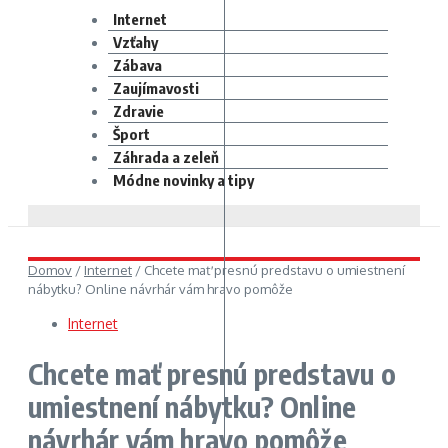
Internet
Vzťahy
Zábava
Zaujímavosti
Zdravie
Šport
Záhrada a zeleň
Módne novinky a tipy
Domov
/
Internet
/
Chcete mať presnú predstavu o umiestnení
nábytku? Online návrhár vám hravo pomôže
Internet
Chcete mať presnú predstavu o
umiestnení nábytku? Online
návrhár vám hravo pomôže