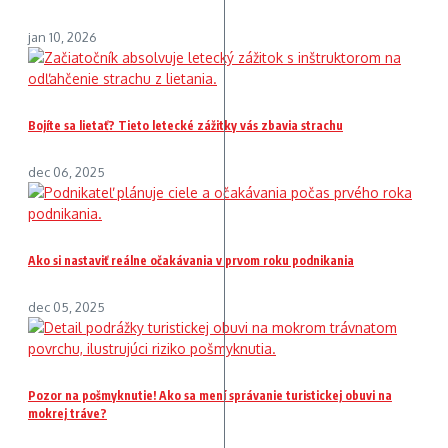
jan 10, 2026
Bojíte sa lietať? Tieto letecké zážitky vás zbavia strachu
dec 06, 2025
Ako si nastaviť reálne očakávania v prvom roku podnikania
dec 05, 2025
Pozor na pošmyknutie! Ako sa mení správanie turistickej obuvi na
mokrej tráve?