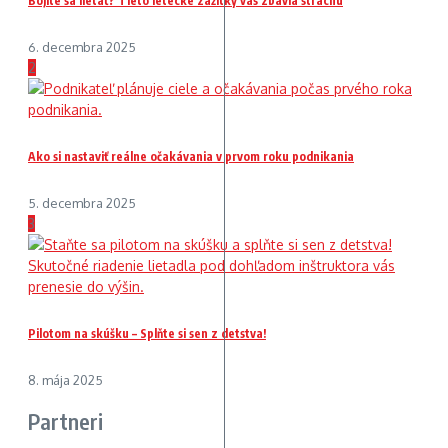
Bojíte sa lietať? Tieto letecké zážitky vás zbavia strachu
6. decembra 2025
2
Ako si nastaviť reálne očakávania v prvom roku podnikania
5. decembra 2025
3
Pilotom na skúšku – Splňte si sen z detstva!
8. mája 2025
Partneri