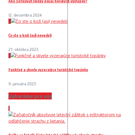
Ako zafixovať členky počas horských výstupov?
12. decembra 2024
2
Čo ste o koži (asi) nevedeli
27. októbra 2023
3
Funkčné a skvele vyzerajúce turistické topánky
11. januára 2023
Vyberáme pre vás
1