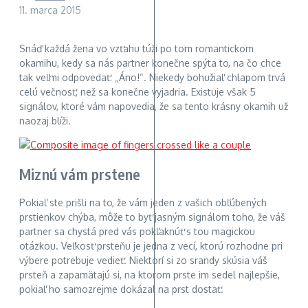
11. marca 2015
Snáď každá žena vo vzťahu túži po tom romantickom
okamihu, kedy sa nás partner konečne spýta to, na čo chce
tak veľmi odpovedať: „Áno!“. Niekedy bohužiaľ chlapom trvá
celú večnosť, než sa konečne vyjadria. Existuje však 5
signálov, ktoré vám napovedia, že sa tento krásny okamih už
naozaj blíži.
Miznú vám prstene
Pokiaľ ste prišli na to, že vám jeden z vašich obľúbených
prstienkov chýba, môže to byť jasným signálom toho, že váš
partner sa chystá pred vás pokľaknúť s tou magickou
otázkou. Veľkosť prsteňu je jedna z vecí, ktorú rozhodne pri
výbere potrebuje vedieť. Niektorí si zo srandy skúsia váš
prsteň a zapamätajú si, na ktorom prste im sedel najlepšie,
pokiaľ ho samozrejme dokázal na prst dostať.