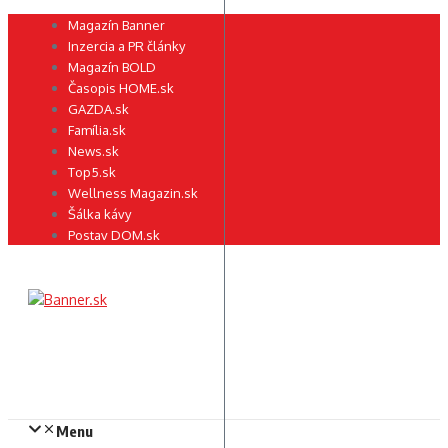
Preskočiť
Magazín Banner
na
Inzercia a PR články
obsah
Magazín BOLD
Časopis HOME.sk
GAZDA.sk
Família.sk
News.sk
Top5.sk
Wellness Magazin.sk
Šálka kávy
Postav DOM.sk
Menu