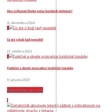
Ako zafixovať členky počas horských výstupov?
12. decembra 2024
2
Čo ste o koži (asi) nevedeli
27. októbra 2023
3
Funkčné a skvele vyzerajúce turistické topánky
11. januára 2023
Vyberáme pre vás
1