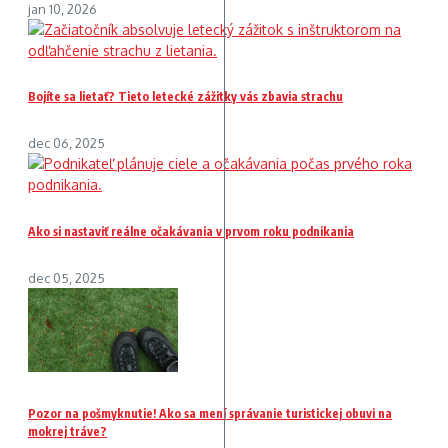
jan 10, 2026
Bojíte sa lietať? Tieto letecké zážitky vás zbavia strachu
dec 06, 2025
Ako si nastaviť reálne očakávania v prvom roku podnikania
dec 05, 2025
Pozor na pošmyknutie! Ako sa mení správanie turistickej obuvi na
mokrej tráve?