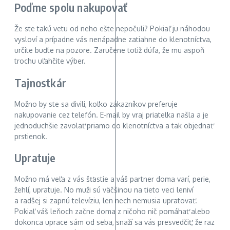
Poďme spolu nakupovať
Že ste takú vetu od neho ešte nepočuli? Pokiaľ ju náhodou
vysloví a prípadne vás nenápadne zatiahne do klenotníctva,
určite buďte na pozore. Zaručene totiž dúfa, že mu aspoň
trochu uľahčite výber.
Tajnostkár
Možno by ste sa divili, koľko zákazníkov preferuje
nakupovanie cez telefón. E-mail by vraj priateľka našla a je
jednoduchšie zavolať priamo do klenotníctva a tak objednať
prstienok.
Upratuje
Možno má veľa z vás šťastie a váš partner doma varí, perie,
žehlí, upratuje. No muži sú väčšinou na tieto veci leniví
a radšej si zapnú televíziu, len nech nemusia upratovať.
Pokiaľ váš leňoch začne doma z ničoho nič pomáhať alebo
dokonca uprace sám od seba, snaží sa vás presvedčiť, že raz