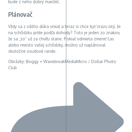
bude z neho dobrý manžel.
Plánovač
Vždy sa z vášho diára smial a teraz si chce byť zrazu istý, že
na schôdzku príde podľa dohody? Toto je jeden zo znakov,
že sa „to“ už za chvíľu stane. Pokiaľ odmieta zmeniť čas
alebo miesto vašej schôdzky, možno už naplánoval
skutočne osudové rande.
Obrázky: Boggy + WavebreakMediaMicro / Dollar Photo
Club