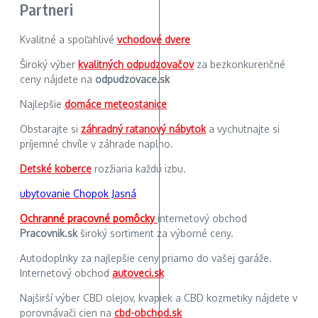
Partneri
Kvalitné a spoľahlivé
vchodové dvere
Široký výber
kvalitných odpudzovačov
za bezkonkurenčné
ceny nájdete na
odpudzovace.sk
Najlepšie
domáce meteostanice
Obstarajte si
záhradný ratanový nábytok
a vychutnajte si
príjemné chvíle v záhrade naplno.
Detské koberce
rozžiaria každú izbu.
ubytovanie Chopok Jasná
Ochranné pracovné pomôcky
internetový obchod
Pracovnik.sk
široký sortiment za výborné ceny.
Autodoplnky za najlepšie ceny priamo do vašej garáže.
Internetový obchod
autoveci.sk
Najširší výber CBD olejov, kvapiek a CBD kozmetiky nájdete v
porovnávači cien na
cbd-obchod.sk