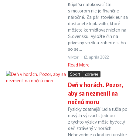
Kúpiť si nafukovací čln
s motorom nie je finančne
náročné. Za pár stoviek eur sa
dostanete k plavidlu, ktoré
môžete kormidlovať nielen na
Slovensku. Vyložte čln na
prívesný vozík a zoberte si ho
so se...
Viktor
12. apríla 2022
Read More
Šport
Zdravie
Deň v horách. Pozor,
aby sa nezmenil na
nočnú moru
Fyzicky zdatnejší ľudia túžia po
nových výzvach. Jednou
z týchto výziev môže byť celý
deň strávený v horách.
Nehovoríme o krátkej turistike