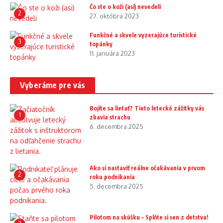
Čo ste o koži (asi) nevedeli
2
27. októbra 2023
Funkčné a skvele vyzerajúce turistické
3
topánky
11. januára 2023
Vyberáme pre vás
Bojíte sa lietať? Tieto letecké zážitky vás
1
zbavia strachu
6. decembra 2025
Ako si nastaviť reálne očakávania v prvom
2
roku podnikania
5. decembra 2025
Pilotom na skúšku – Splňte si sen z detstva!