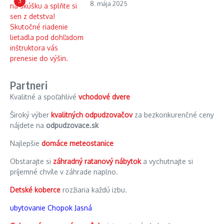
3
8. mája 2025
Partneri
Kvalitné a spoľahlivé
vchodové dvere
Široký výber
kvalitných odpudzovačov
za bezkonkurenčné ceny
nájdete na
odpudzovace.sk
Najlepšie
domáce meteostanice
Obstarajte si
záhradný ratanový nábytok
a vychutnajte si
príjemné chvíle v záhrade naplno.
Detské koberce
rozžiaria každú izbu.
ubytovanie Chopok Jasná