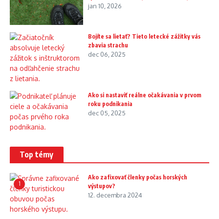
jan 10, 2026
Bojíte sa lietať? Tieto letecké zážitky vás
zbavia strachu
dec 06, 2025
Ako si nastaviť reálne očakávania v prvom
roku podnikania
dec 05, 2025
Top témy
Ako zafixovať členky počas horských
1
výstupov?
12. decembra 2024