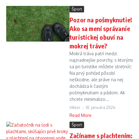
Šport
Pozor na pošmyknutie!
Ako sa mení správanie
turistickej obuvi na
mokrej tráve?
Mokrá tráva patrí medzi
najzradnejšie povrchy, s ktorými
sa pri turistike môžete stretnúť.
Na prvý pohľad pôsobí
neškodne, ale práve na nej
dochádza k častým
pošmyknutiam a pádom. Ak
chcete minimalizo...
Viktor
10. januára 2026
Read More
Šport
Začíname s plachtením: