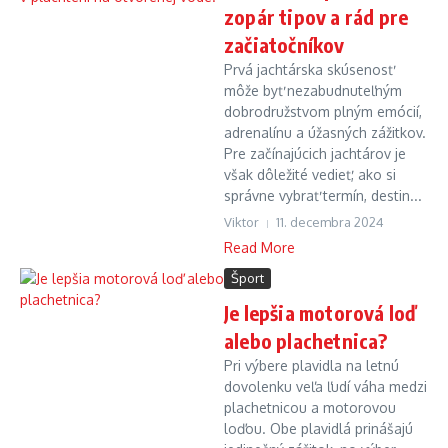
zopár tipov a rád pre
začiatočníkov
Prvá jachtárska skúsenosť
môže byť nezabudnuteľným
dobrodružstvom plným emócií,
adrenalínu a úžasných zážitkov.
Pre začínajúcich jachtárov je
však dôležité vedieť, ako si
správne vybrať termín, destin...
Viktor
11. decembra 2024
Read More
Šport
Je lepšia motorová loď
alebo plachetnica?
Pri výbere plavidla na letnú
dovolenku veľa ľudí váha medzi
plachetnicou a motorovou
loďou. Obe plavidlá prinášajú