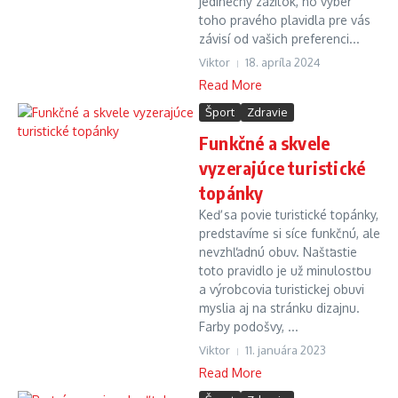
jedinečný zážitok, no výber
toho pravého plavidla pre vás
závisí od vašich preferenci...
Viktor
18. apríla 2024
Read More
Šport
Zdravie
Funkčné a skvele
vyzerajúce turistické
topánky
Keď sa povie turistické topánky,
predstavíme si síce funkčnú, ale
nevzhľadnú obuv. Našťastie
toto pravidlo je už minulosťou
a výrobcovia turistickej obuvi
myslia aj na stránku dizajnu.
Farby podošvy, ...
Viktor
11. januára 2023
Read More