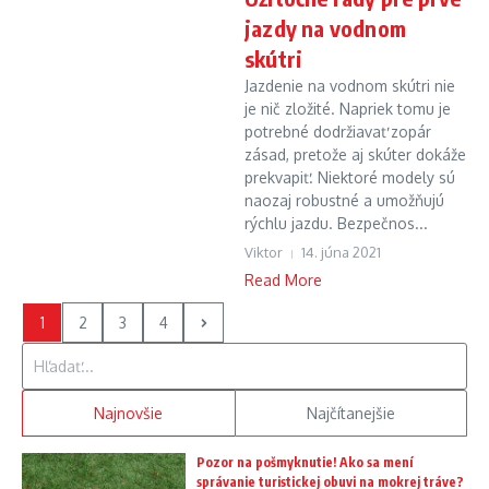
jazdy na vodnom
skútri
Jazdenie na vodnom skútri nie
je nič zložité. Napriek tomu je
potrebné dodržiavať zopár
zásad, pretože aj skúter dokáže
prekvapiť. Niektoré modely sú
naozaj robustné a umožňujú
rýchlu jazdu. Bezpečnos...
Viktor
14. júna 2021
Read More
1
2
3
4
Hľadať:
Najnovšie
Najčítanejšie
Pozor na pošmyknutie! Ako sa mení
správanie turistickej obuvi na mokrej tráve?