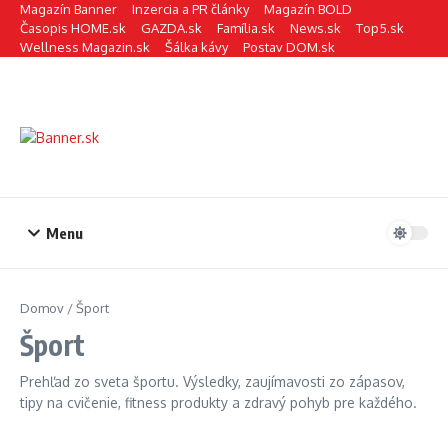
Preskočiť na obsah
Magazín Banner
Inzercia a PR články
Magazín BOLD
Časopis HOME.sk
GAZDA.sk
Família.sk
News.sk
Top5.sk
Wellness Magazin.sk
Šálka kávy
Postav DOM.sk
Menu
Domov
/
Šport
Šport
Prehľad zo sveta športu. Výsledky, zaujímavosti zo zápasov,
tipy na cvičenie, fitness produkty a zdravý pohyb pre každého.