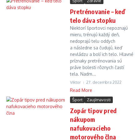
Šport
Zdravie
Pretrénovanie – keď
telo dáva stopku
Niektorí športovci nepoznajú
mieru, trénujú každý deň,
nedoprajú telu oddych
a následne sa čudujú, keď
nevládzu a bolí ich telo. Hlavné
príznaky pretrénovania sú
práve bolesti rôznych častí
tela. Nadm...
Viktor
27. decembra 2022
Read More
Šport
Zaujímavosti
Zopár tipov pred
nákupom
nafukovacieho
motorového člna