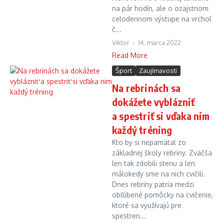
na pár hodín, ale o ozajstnom
celodennom výstupe na vrchol
č...
Viktor
14. marca 2022
Read More
Šport
Zaujímavosti
Na rebrinách sa
dokážete vyblázniť
a spestriť si vďaka nim
každý tréning
Kto by si nepamätal zo
základnej školy rebriny. Zväčša
len tak zdobili stenu a len
málokedy sme na nich cvičili.
Dnes rebriny patria medzi
obľúbené pomôcky na cvičenie,
ktoré sa využívajú pre
spestren...