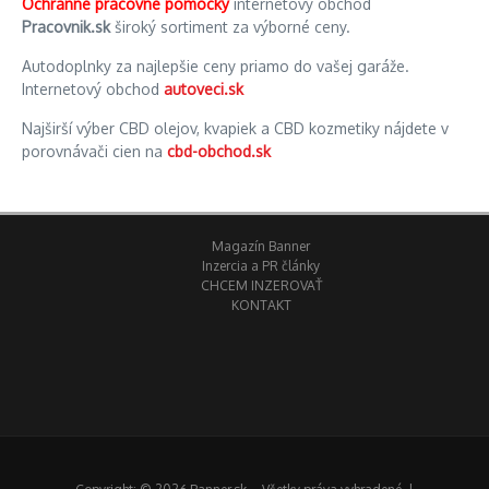
Ochranné pracovné pomôcky
internetový obchod
Pracovnik.sk
široký sortiment za výborné ceny.
Autodoplnky za najlepšie ceny priamo do vašej garáže.
Internetový obchod
autoveci.sk
Najširší výber CBD olejov, kvapiek a CBD kozmetiky nájdete v
porovnávači cien na
cbd-obchod.sk
Magazín Banner
Inzercia a PR články
CHCEM INZEROVAŤ
KONTAKT