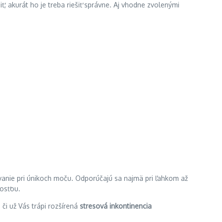
ť, akurát ho je treba riešiť správne. Aj vhodne zvolenými
ívanie pri únikoch moču. Odporúčajú sa najmä pri ľahkom až
kosťou.
 či už Vás trápi rozšírená
stresová inkontinencia