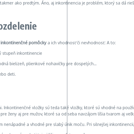
takmer ako predtým. Áno, aj inkontinencia je problém, ktorý sa dá rieši
ozdelenie
ť
inkontinenčné pomôcky
a ich vhodnosť či nevhodnosť. A to:
ý stupeň inkontinencie
odná bielizeň, plienkové nohavičky pre dospelých…
bo deti.
ciu
i. Inkontinenčné vložky sú teda také vložky, ktoré sú vhodné na použ
pre ženy aj pre mužov, ktoré sa od seba navzájom líšia tvarom aj veľ
kom nenápadné a vhodné pre slabý únik moču. Pri silnejšej inkontinencii,