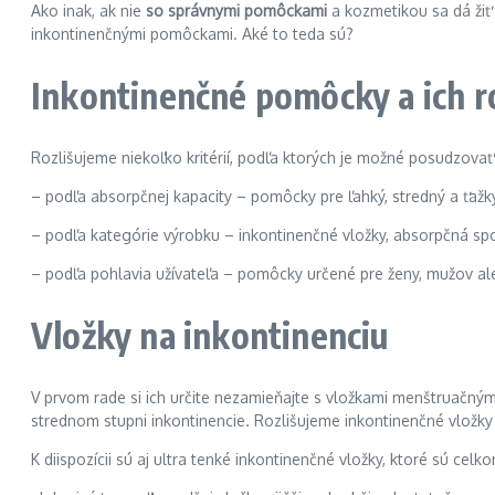
Ako inak, ak nie
so správnymi pomôckami
a kozmetikou sa dá žiť 
inkontinenčnými pomôckami. Aké to teda sú?
Inkontinenčné pomôcky a ich r
Rozlišujeme niekoľko kritérií, podľa ktorých je možné posudzova
– podľa absorpčnej kapacity – pomôcky pre ľahký, stredný a ťažk
– podľa kategórie výrobku – inkontinenčné vložky, absorpčná sp
– podľa pohlavia užívateľa – pomôcky určené pre ženy, mužov ale
Vložky na inkontinen
V prvom rade si ich určite nezamieňajte s vložkami menštruačným
strednom stupni inkontinencie. Rozlišujeme inkontinenčné vložky 
K diispozícii sú aj ultra tenké inkontinenčné vložky, ktoré sú cel