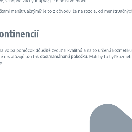
avé, schopné zachytiť aj väčšie množstvo moču.
vložkami menštruačnými? Je to z dôvodu, že na rozdiel od menštruačný
ontinencii
a voľba pomôcok dôležité zvoliť si kvalitnú a na to určenú kozmetik
é nezaťažujú už i tak
dosť namáhanú pokožku
. Mali by to byť kozmeti
y.