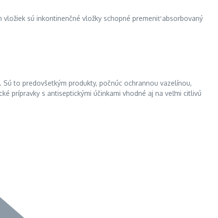
ch vložiek sú inkontinenčné vložky schopné premeniť absorbovaný
u. Sú to predovšetkým produkty, počnúc ochrannou vazelínou,
cké prípravky s antiseptickými účinkami vhodné aj na veľmi citlivú