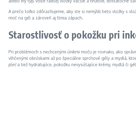
alebo iný typ, voľte radšej vložky väčšie a hrubšie, dostatočne s
A prečo toľko zdôrazňujeme, aby ste si nemýlili tieto vložky s 
moč na gél a zároveň aj tlmia zápach.
Starostlivosť o pokožku pri ink
Pri problémoch s nechcenými únikmi moču je rovnako, ako správn
vlhčenými obrúskami až po špeciálne sprchové gély a mydlá, ktor
pleť a tiež hydratujúce, pokožku nevysúšajúce krémy, mydlá či gél