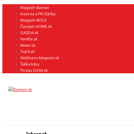
Preskočiť
Magazín Banner
na
Inzercia a PR články
obsah
Magazín BOLD
Časopis HOME.sk
GAZDA.sk
Família.sk
News.sk
Top5.sk
Wellness Magazin.sk
Šálka kávy
Postav DOM.sk